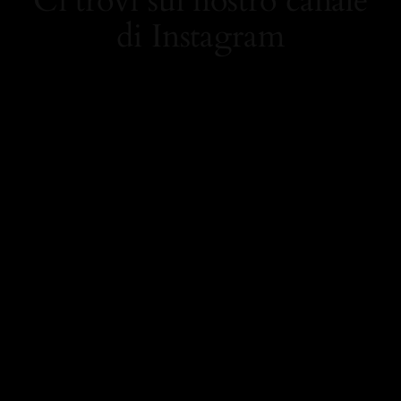
Ci trovi sul nostro canale
di Instagram
https://www.instagram.
com/carolamielistyle