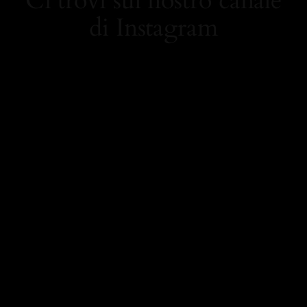
Ci trovi sul nostro canale
di Instagram
https://www.instagram.
com/carolamielistyle