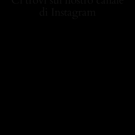
Ci trovi sul nostro canale
di Instagram
https://www.instagram.
com/carolamielistyle