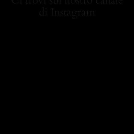
Ci trovi sul nostro canale
di Instagram
https://www.instagram.
com/carolamielistyle