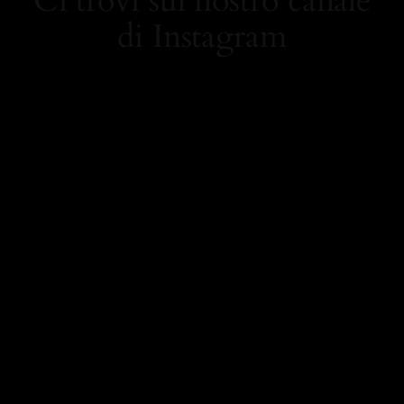
Ci trovi sul nostro canale
di Instagram
https://www.instagram.
com/carolamielistyle