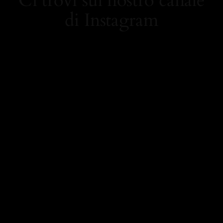
Ci trovi sul nostro canale
di Instagram
https://www.instagram.
com/carolamielistyle