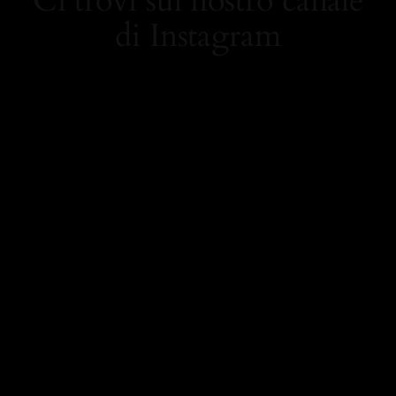
Ci trovi sul nostro canale
di Instagram
https://www.instagram.
com/carolamielistyle