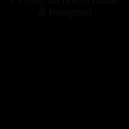
Ci trovi sul nostro canale
di Instagram
https://www.instagram.
com/carolamielistyle