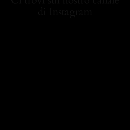
Ci trovi sul nostro canale
di Instagram
https://www.instagram.
com/carolamielistyle