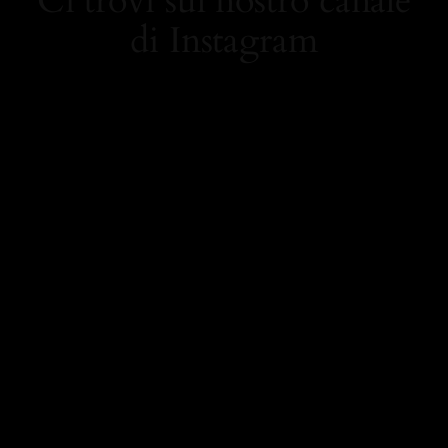
Ci trovi sul nostro canale
di Instagram
https://www.instagram.
com/carolamielistyle