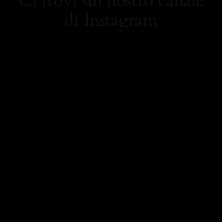
Ci trovi sul nostro canale
di Instagram
https://www.instagram.
com/carolamielistyle